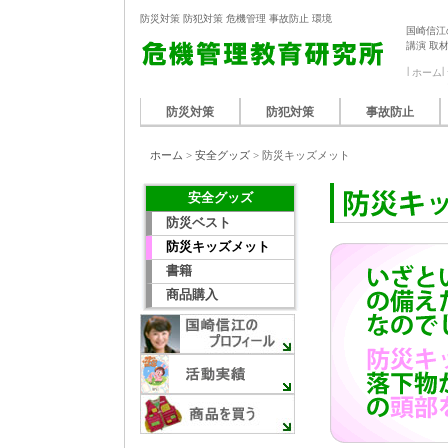
防災対策 防犯対策 危機管理 事故防止 環境
国崎信江
講演 取
ホーム
防災対策
防犯対策
事故防止
ホーム
>
安全グッズ
> 防災キッズメット
安全グッズ
防災ベスト
防災キッズメット
書籍
商品購入