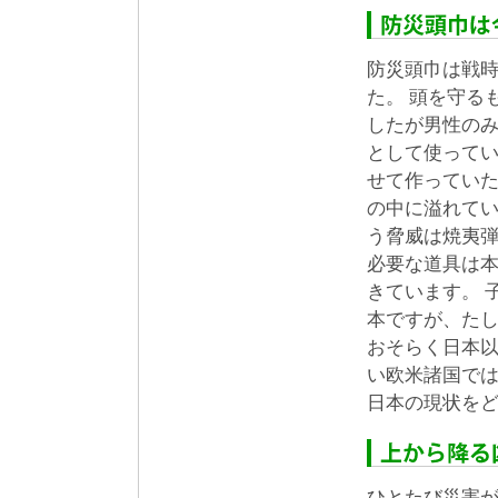
防災頭巾は戦
た。 頭を守る
したが男性の
として使って
せて作っていた
の中に溢れて
う脅威は焼夷
必要な道具は
きています。 
本ですが、た
おそらく日本
い欧米諸国で
日本の現状を
ひとたび災害