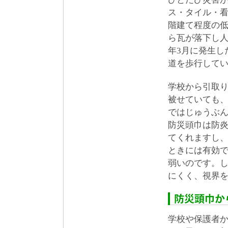
ス・タイル・看
階建て程度の
ら瓦が落下し人
年3月に発生し
道を歩行して
学校から引取
被せていても
ではじゅうぶ
防災頭巾は防
てくれますし
ときには有効
弱いのです。
にくく、視界
学校や保護者