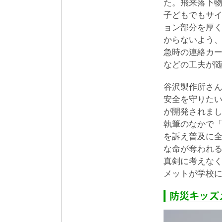
た。飛来落下
子どもでもサ
ョン部分を厚く
からないよう
急時の連絡カー
などの工夫が
谷沢製作所さ
安全を守りた
が開発されまし
執筆のなかで
を訴え普及に
な命が奪われ
真剣に考えな
メットが学校